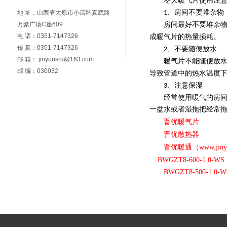
冬天暖气片使用注
、房间不要堆杂物
地 址：山西省太原市小店区真武路
1
万豪广场C座609
房间最好不要堆杂
电 话：0351-7147326
成暖气片的热量损耗。
传 真：0351-7147326
、不要随便放水
2
邮 箱： jinyousrq@163.com
暖气片不能随便放
邮 编：030032
导致管道中的热水温度
、注意保湿
3
经常使用暖气的房
一盆水或者湿拖把经常
晋优暖气片
晋优散热器
晋优暖通（
www.jiny
BWGZT8-600-1.0-WS
BWGZT8-500-1.0-W