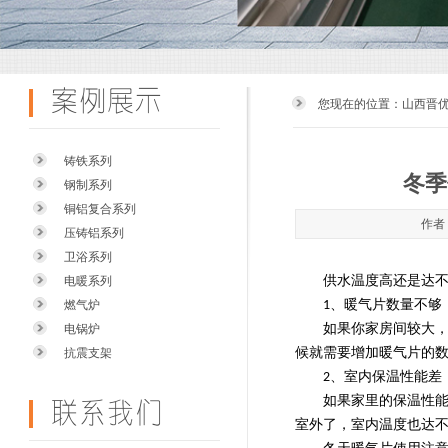
您现在的位置：
山西晋
铸铁系列
冬季
钢制系列
铜铝复合系列
作者：
压铸铝系列
卫浴系列
供水温度高还是达
电暖系列
、暖气片数量不够
燃气炉
1
如果你家房间较大
电锅炉
候就需要增加暖气片的
抗震支架
、室内保温性能差
2
如果家里的保温性
室外了，室内温度也达