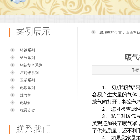
您现在的位置：
山西晋
铸铁系列
暖气
钢制系列
铜铝复合系列
作者：
压铸铝系列
卫浴系列
、
初期
积气
1
“
”
电暖系列
容易产生大量的气体
燃气炉
放气阀打开，将空气
电锅炉
、
您可检查滤
2
抗震支架
、
私自对暖气
3
美观还加装了暖气罩
了供热质量，还不利
、
如果您家是
4